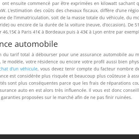
s ont ensuite commencé par être exprimées en kilowatt sachant 
W. L’estimation des coûts des chevaux fiscaux, diffère d’une régi
ne de l’immatriculation, soit de la masse totale du véhicule, du m
ride) ou encore de la durée de la voiture (neuve, d’occasion). De 5
r 46,15€ à Paris 41€ à Bordeaux puis à 43€ à Lyon entre par exemp
rance automobile
ion du tarif total à débourser pour une assurance automobile au
, le modèle, votre résidence ou encore votre profil aussi bien phy
chat d’un véhicule
, vous devez tenir compte du facteur nombre d
nce est considérée plus risquée et beaucoup plus coûteuse à ass
nités sont plus conséquentes parce que les frais de réparations co
urance auto en est alors très influencée. Il vous est donc conseil
 garanties proposées sur le marché afin de ne pas finir ruinées.