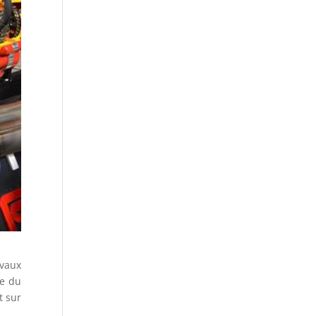
evaux
ie du
t sur