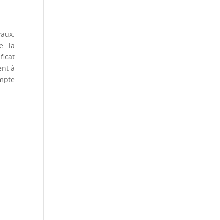
vaux.
de la
ficat
ent à
ompte