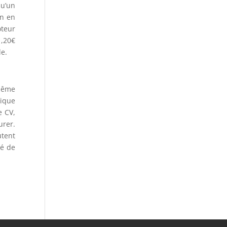
qu’un
on en
oteur
1,20€
le.
 même
sique
e CV,
urer.
utent
lé de