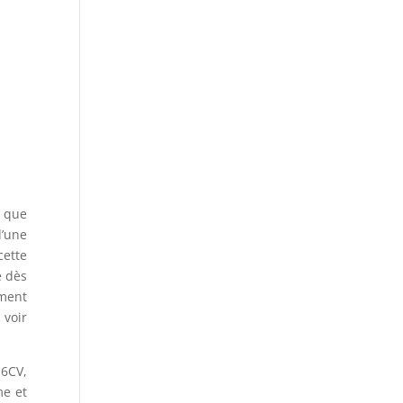
z que
d’une
cette
é dès
ement
 voir
 6CV,
me et