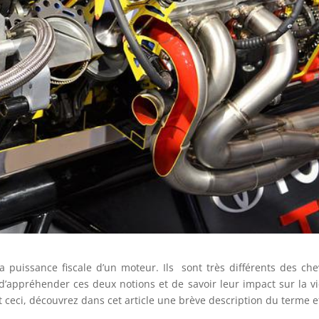
 puissance fiscale d’un moteur. Ils sont très différents des ch
e d’appréhender ces deux notions et de savoir leur impact sur la v
t ceci, découvrez dans cet article une brève description du terme e