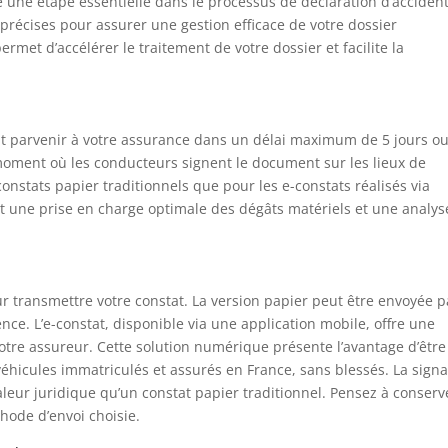
 une étape essentielle dans le processus de déclaration d’accident
précises pour assurer une gestion efficace de votre dossier
met d’accélérer le traitement de votre dossier et facilite la
doit parvenir à votre assurance dans un délai maximum de 5 jours o
 moment où les conducteurs signent le document sur les lieux de
constats papier traditionnels que pour les e-constats réalisés via
tit une prise en charge optimale des dégâts matériels et une analys
r transmettre votre constat. La version papier peut être envoyée p
ce. L’e-constat, disponible via une application mobile, offre une
otre assureur. Cette solution numérique présente l’avantage d’être
véhicules immatriculés et assurés en France, sans blessés. La sign
eur juridique qu’un constat papier traditionnel. Pensez à conserv
hode d’envoi choisie.