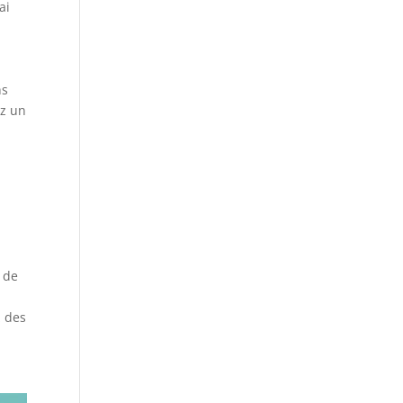
ai
ns
ez un
 de
z des