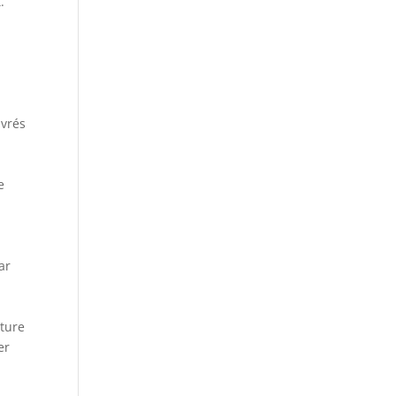
.
uvrés
e
ar
ature
er